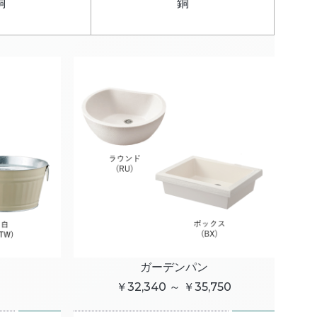
銅
銅
ガーデンパン
￥32,340 ～ ￥35,750