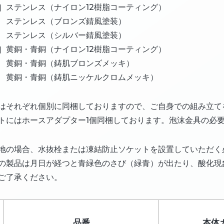
］ステンレス（ナイロン12樹脂コーティング）
ンレス（ブロンズ錆風塗装）
ンレス（シルバー錆風塗装）
］黄銅・青銅（ナイロン12樹脂コーティング）
・青銅（鋳肌ブロンズメッキ）
・青銅（鋳肌ニッケルクロムメッキ）
はそれぞれ個別に同梱しておりますので、ご自身での組み立て
トにはホースアダプター1個同梱しております。泡沫金具の必
地の場合、水抜栓または凍結防止ソケットを設置していただく
の製品は月日が経つと青緑色のさび（緑青）が出たり、酸化現
ご了承ください。
品番
本体