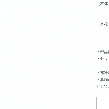
［本体
ステ
ステ
［水栓
黄銅
黄銅
・部品
・セッ
・寒冷
・真鍮
として