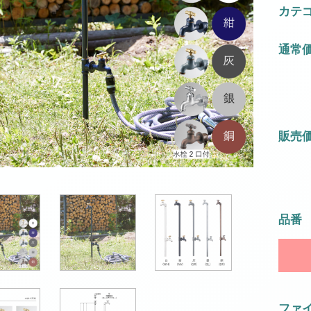
カテ
通常
販売
品番
ファ