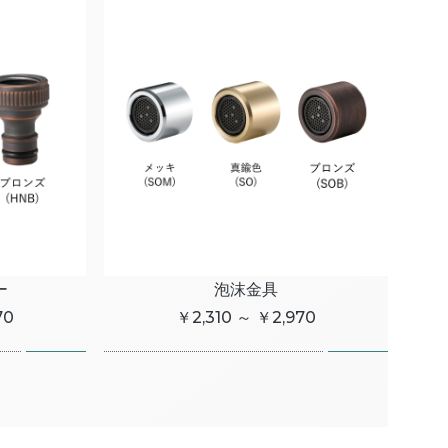
ー
泡沫金具
70
￥2,310 ～ ￥2,970